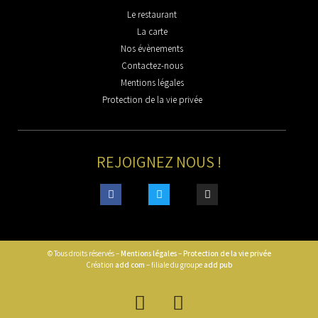
Le restaurant
La carte
Nos évènements
Contactez-nous
Mentions légales
Protection de la vie privée
REJOIGNEZ NOUS !
© Tous droits réservés –
Mentions légales
–
Protection de la vie privée
Création
add com
– filiale du groupe
add pub